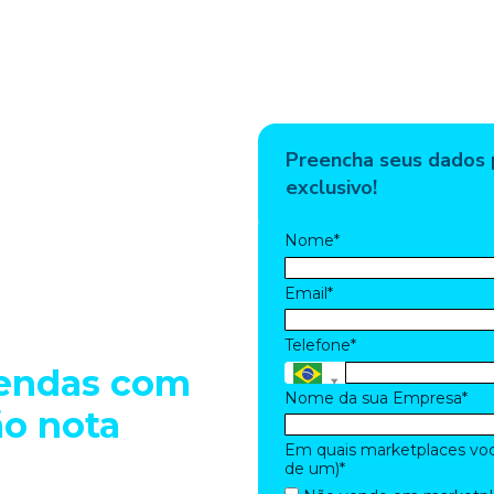
Preencha seus dados 
exclusivo!
Nome*
peração
Email*
ces e
Telefone*
vendas com
Nome da sua Empresa*
o nota
Em quais marketplaces vo
de um)*