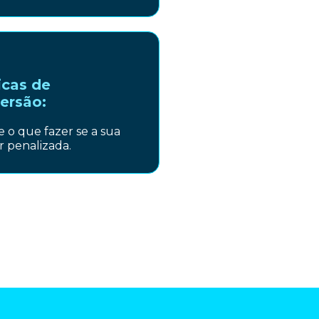
icas de
ersão:
 o que fazer se a sua
r penalizada.