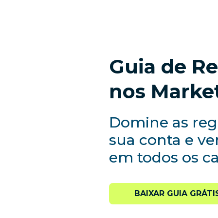
Guia de R
nos Marke
Domine as regr
sua conta e v
em todos os c
BAIXAR GUIA GRÁTI