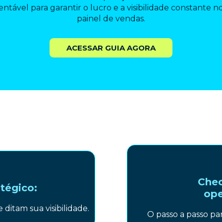
entável para garantir o lucro e a visibilidade constante n
painel de vendas.
ACESSAR GUIA AGORA
O que você vai encontrar neste guia?
Chec
tégico:
ope
ditam sua visibilidade.
O passo a passo pa