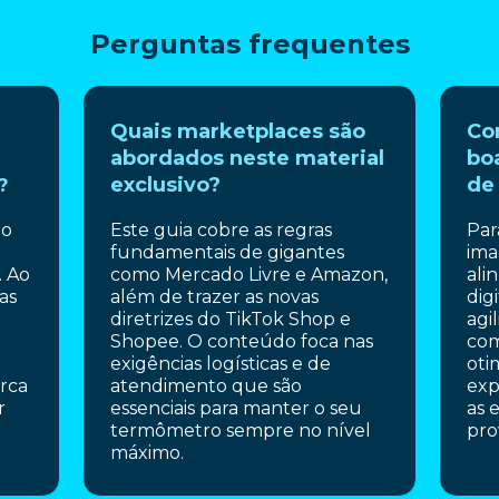
Perguntas frequentes
Quais marketplaces são
Co
abordados neste material
bo
exclusivo?
de
?
 o
Este guia cobre as regras
Par
fundamentais de gigantes
ima
. Ao
como Mercado Livre e Amazon,
ali
as
além de trazer as novas
dig
diretrizes do TikTok Shop e
agi
Shopee. O conteúdo foca nas
com
exigências logísticas e de
oti
rca
atendimento que são
exp
r
essenciais para manter o seu
as 
termômetro sempre no nível
pro
máximo.