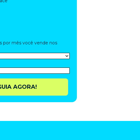
ace
s por mês você vende nos
GUIA AGORA!