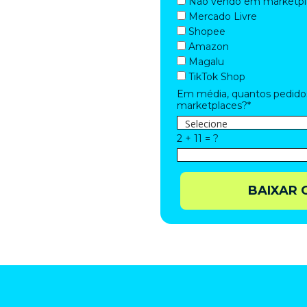
Não vendo em marketpl
Mercado Livre
Shopee
o Livre, Amazon
e o novo
Amazon
 prático, você assume o
Magalu
 penalidades e estrutura
TikTok Shop
to capaz de sustentar
io.
Em média, quantos pedido
marketplaces?*
2 + 11 = ?
BAIXAR 