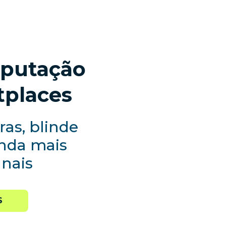
eputação
tplaces
as, blinde
enda mais
anais
S