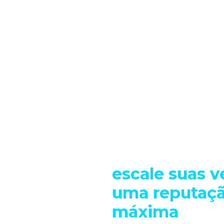
Proteja sua o
em marketpla
escale suas 
uma reputaçã
máxima