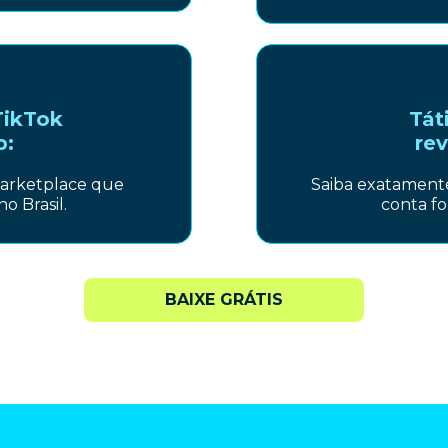
TikTok
Tát
p:
rev
marketplace que
Saiba exatamente
o Brasil.
conta fo
BAIXE GRÁTIS