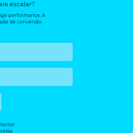
ara escalar?
ige performance. A
dade de conversão.
 Manter
atégia