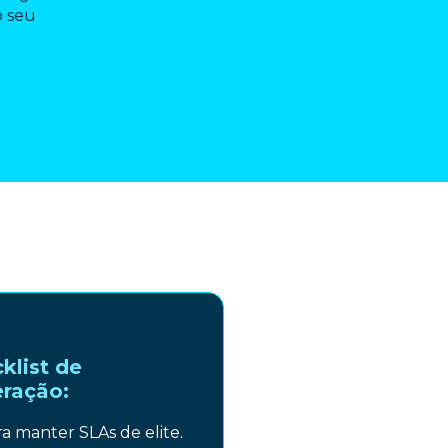
o seu
klist de
ração:
ra manter SLAs de elite.